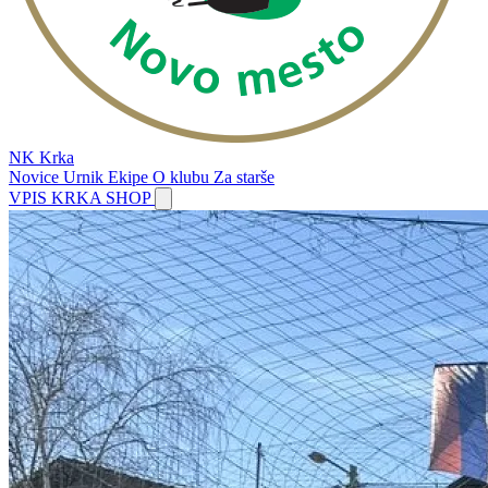
NK Krka
Novice
Urnik
Ekipe
O klubu
Za starše
VPIS
KRKA SHOP