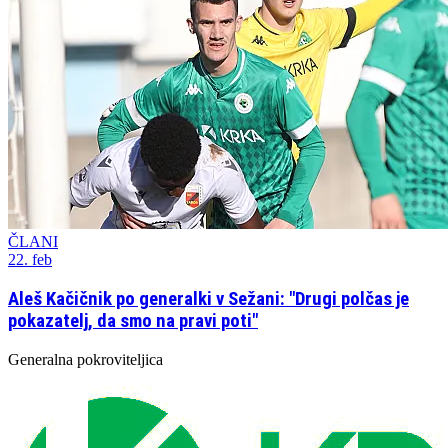
ČLANI
22. feb
Aleš Kačičnik po generalki v Sežani: "Drugi polčas je
pokazatelj, da smo na pravi poti"
Generalna pokroviteljica