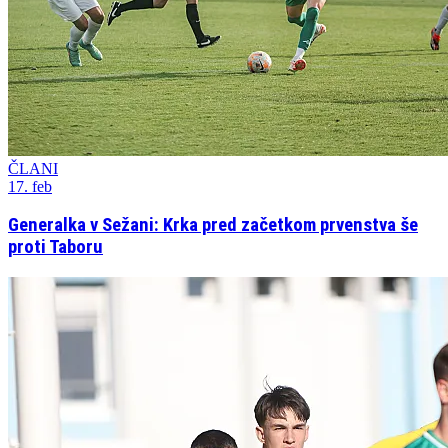
ČLANI
17. feb
Generalka v Sežani: Krka pred začetkom prvenstva še
proti Taboru