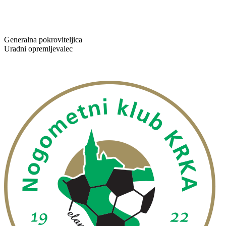
Generalna pokroviteljica
Uradni opremljevalec