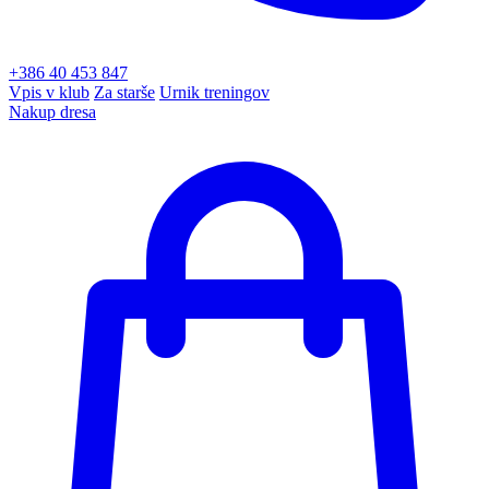
+386 40 453 847
Vpis v klub
Za starše
Urnik treningov
Nakup dresa