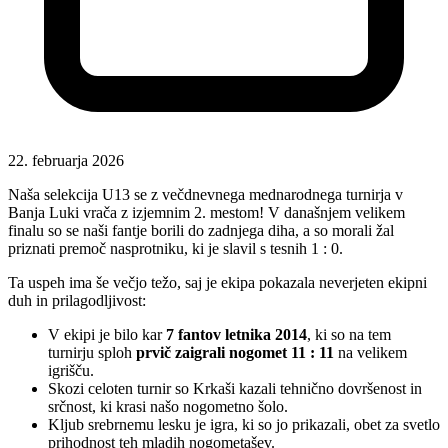
22. februarja 2026
Naša selekcija U13 se z večdnevnega mednarodnega turnirja v
Banja Luki vrača z izjemnim 2. mestom! V današnjem velikem
finalu so se naši fantje borili do zadnjega diha, a so morali žal
priznati premoč nasprotniku, ki je slavil s tesnih 1 : 0.
Ta uspeh ima še večjo težo, saj je ekipa pokazala neverjeten ekipni
duh in prilagodljivost:
V ekipi je bilo kar
7 fantov letnika 2014
, ki so na tem
turnirju sploh
prvič zaigrali nogomet 11 : 11
na velikem
igrišču.
Skozi celoten turnir so Krkaši kazali tehnično dovršenost in
srčnost, ki krasi našo nogometno šolo.
Kljub srebrnemu lesku je igra, ki so jo prikazali, obet za svetlo
prihodnost teh mladih nogometašev.