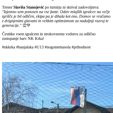
Trener
Slaviša Stanojević
po turnirju ni skrival zadovoljstva:
"Izjemno sem ponosen na vse fante. Odziv mlajših igralcev na večje
igrišče je bil odličen, ekipa pa je dihala kot eno. Domov se vračamo
z dvignjenimi glavami in velikim optimizmom za nadaljnji razvoj te
generacije."
👏💚
Čestitke vsem igralcem in strokovnemu vodstvu za odlično
zastopanje barv NK Krka!
#nkkrka #banjaluka #U13 #nogometnasola #prihodnost